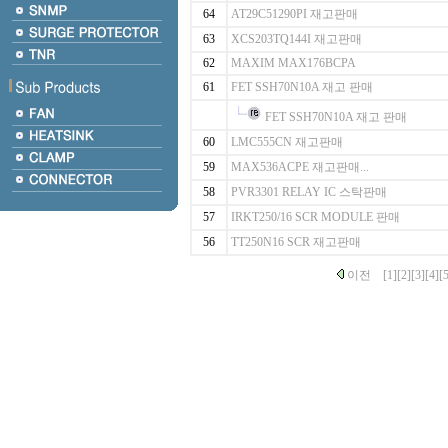
64
AT29C51290PI 재고판매
63
XCS203TQ144I 재고판매
62
MAXIM MAX176BCPA
61
FET SSH70N10A 재고 판매
FET SSH70N10A 재고 판매
60
LMC555CN 재고판매
59
MAX536ACPE 재고판매...
58
PVR3301 RELAY IC 스탁판매
57
IRKT250/16 SCR MODULE 판매
56
TT250N16 SCR 재고판매
이전
[1]
[2]
[3]
[4]
[