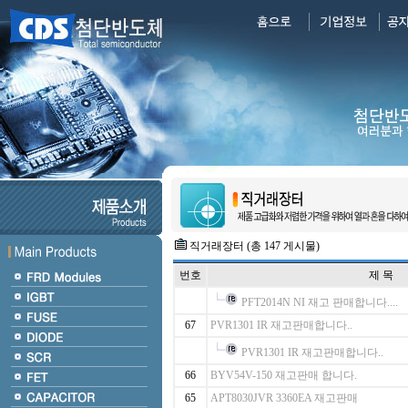
직거래장터 (총 147 게시물)
번호
제 목
PFT2014N NI 재고 판매합니다....
67
PVR1301 IR 재고판매합니다..
PVR1301 IR 재고판매합니다..
66
BYV54V-150 재고판매 합니다.
65
APT8030JVR 3360EA 재고판매